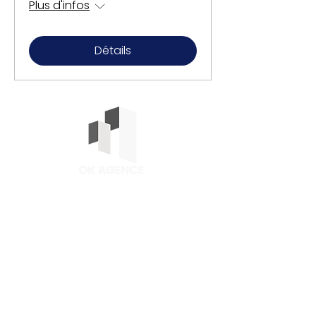
Plus d'infos
Détails
COORDONNÉES
79 rue de l'abbé Groult,
75015 Paris, France
direction@okagence.com
Mentions légales
Politique de confidentialité
NOTRE MISSION